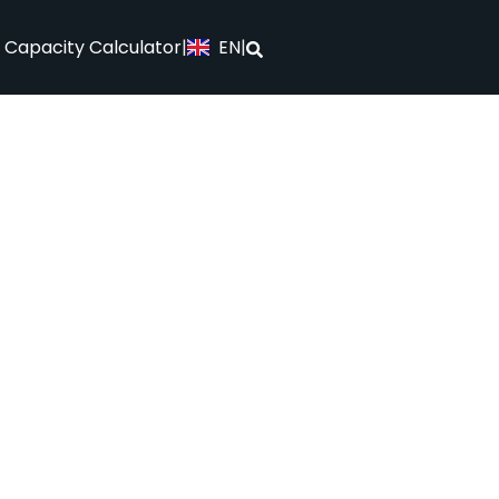
EN
l Capacity Calculator
|
|