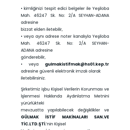
• kimliğinizi tespit edici belgeler ile Yeşiloba
Mah. 46247 Sk. No: 2/A SEYHAN-ADANA
adresine
bizzat elden iletebilir,
• veya aynı adrese noter kanalıyla Yeşiloba
Mah. 46247 Sk. No: 2/A SEYHAN-
ADANA adresine
gönderebilir,
• veya
gulmakistifmak@hs01.kep.tr
adresine güvenli elektronik imzalı olarak
iletebilirsiniz.
Şirketimiz işbu Kişisel Verilerin Korunması ve
İşlenmesi Hakkında Aydınlatma Metnini
yürürlükteki
mevzuatta yapılabilecek değişiklikler ve
GÜLMAK İSTİF MAKİNALARI SAN.VE
TİC.LTD.ŞTİ
.’nin Kişisel