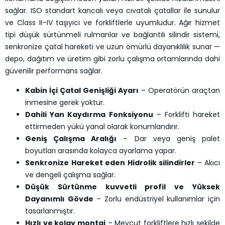
sağlar. ISO standart kancalı veya cıvatalı çatallar ile sunulur
ve Class II–IV taşıyıcı ve forkliftlerle uyumludur. Ağır hizmet
tipi düşük sürtünmeli rulmanlar ve bağlantılı silindir sistemi,
senkronize çatal hareketi ve uzun ömürlü dayanıklılık sunar —
depo, dağıtım ve üretim gibi zorlu çalışma ortamlarında dahi
güvenilir performans sağlar.
Kabin İçi Çatal Genişliği Ayarı
– Operatörün araçtan
inmesine gerek yoktur.
Dahili Yan Kaydırma Fonksiyonu
– Forklifti hareket
ettirmeden yükü yanal olarak konumlandırır.
Geniş Çalışma Aralığı
– Dar veya geniş palet
boyutları arasında kolayca ayarlama yapar.
Senkronize Hareket eden Hidrolik silindirler
– Akıcı
ve dengeli çalışma sağlar.
Düşük Sürtünme kuvvetli profil ve Yüksek
Dayanımlı Gövde
– Zorlu endüstriyel kullanımlar için
tasarlanmıştır.
Hızlı ve kolay montaj
– Mevcut forkliftlere hızlı şekilde