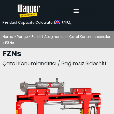
EN
Residual Capacity Calculator
|
|
Home
»
Range
»
Forklift Ataşmanları
»
Çatal Konumlandırıcılar
»
FZNs
FZNs
Çatal Konumlandırıcı / Bağımsız Sideshift