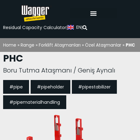
EN
Residual Capacity Calculator
|
|
Home
»
Range
»
Forklift Ataşmanları
»
Özel Ataşmanlar
»
PHC
PHC
Boru Tutma Ataşmanı / Geniş Aynalı
#pipe
#pipeholder
#pipestabilizer
#pipematerialhandling