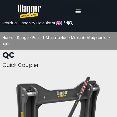
EN
Residual Capacity Calculator
|
|
Home
»
Range
»
Forklift Ataşmanları
»
Mekanik Ataşmanlar
»
QC
QC
Quick Coupler