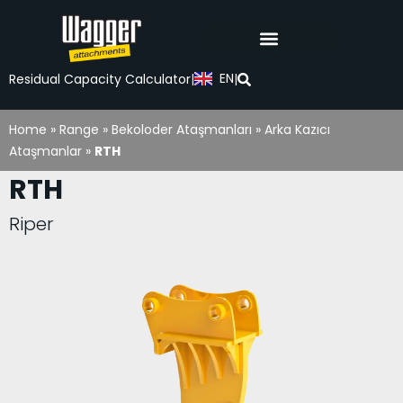
EN
Residual Capacity Calculator
|
|
Home
»
Range
»
Bekoloder Ataşmanları
»
Arka Kazıcı
Ataşmanlar
»
RTH
RTH
Riper