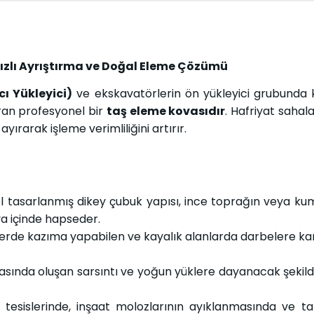
ızlı Ayrıştırma ve Doğal Eleme Çözümü
ı Yükleyici)
ve ekskavatörlerin ön yükleyici grubunda k
ran profesyonel bir
taş eleme kovasıdır
. Hafriyat sahal
rarak işleme verimliliğini artırır.
 tasarlanmış dikey çubuk yapısı, ince toprağın veya ku
ova içinde hapseder.
erde kazıma yapabilen ve kayalık alanlarda darbelere ka
asında oluşan sarsıntı ve yoğun yüklere dayanacak şekilde
esislerinde, inşaat molozlarının ayıklanmasında ve ta