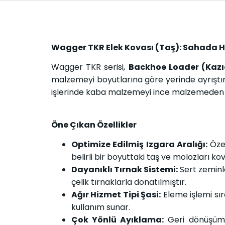
Wagger TKR Elek Kovası (Taş): Sahada H
Wagger TKR serisi,
Backhoe Loader (Kazıc
malzemeyi boyutlarına göre yerinde ayrıştı
işlerinde kaba malzemeyi ince malzemeden ayı
Öne Çıkan Özellikler
Optimize Edilmiş Izgara Aralığı:
Özel
belirli bir boyuttaki taş ve molozları k
Dayanıklı Tırnak Sistemi:
Sert zeminl
çelik tırnaklarla donatılmıştır.
Ağır Hizmet Tipi Şasi:
Eleme işlemi sır
kullanım sunar.
Çok Yönlü Ayıklama:
Geri dönüşüm t