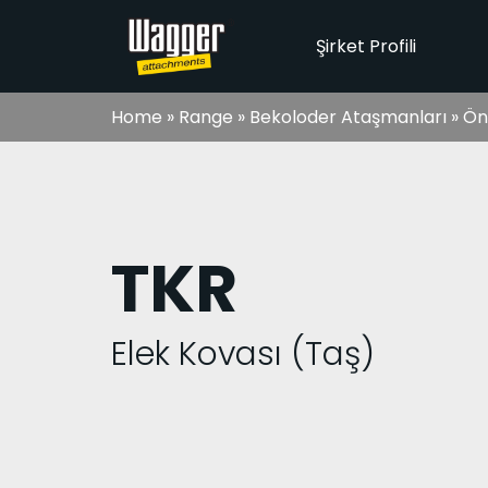
Şirket Profili
Home
»
Range
»
Bekoloder Ataşmanları
»
Ön 
TKR
Elek Kovası (Taş)