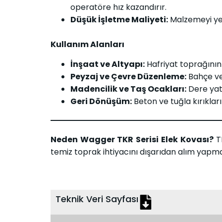
operatöre hız kazandırır.
Düşük İşletme Maliyeti:
Malzemeyi yeri
Kullanım Alanları
İnşaat ve Altyapı:
Hafriyat toprağının
Peyzaj ve Çevre Düzenleme:
Bahçe ve 
Madencilik ve Taş Ocakları:
Dere yat
Geri Dönüşüm:
Beton ve tuğla kırıklar
Neden Wagger TKR Serisi Elek Kovası?
TK
temiz toprak ihtiyacını dışarıdan alım yap
Teknik Veri Sayfası