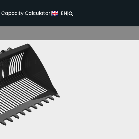
EN
l Capacity Calculator
|
|