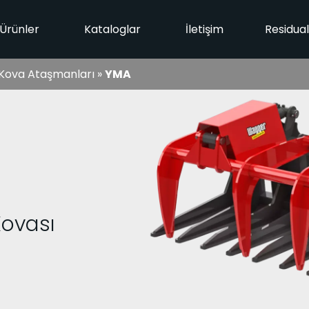
Ürünler
Kataloglar
İletişim
Residua
Kova Ataşmanları
»
YMA
Kovası