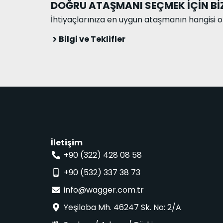
DOĞRU ATAŞMANI SEÇMEK İÇİN BİZ
İhtiyaçlarınıza en uygun ataşmanın hangisi 
Bilgi ve Teklifler
İletişim
+90 (322) 428 08 58
+90 (532) 337 38 73
info@wagger.com.tr
Yeşiloba Mh. 46247 Sk. No: 2/A