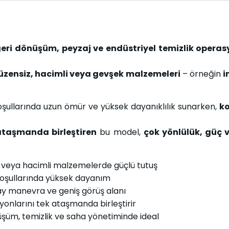
geri dönüşüm, peyzaj ve endüstriyel temizlik opera
üzensiz, hacimli veya gevşek malzemeleri
– örneğin
i
oşullarında uzun ömür ve yüksek dayanıklılık sunarken,
k
 ataşmanda birleştiren
bu model,
çok yönlülük, güç 
 veya hacimli malzemelerde güçlü tutuş
oşullarında yüksek dayanım
ay manevra ve geniş görüş alanı
nlarını tek ataşmanda birleştirir
üşüm, temizlik ve saha yönetiminde ideal