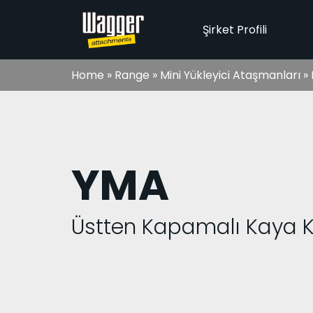
Şirket Profili
Home
»
Range
»
Mini Yükleyici Ataşmanları
»
YMA
Üstten Kapamalı Kaya 