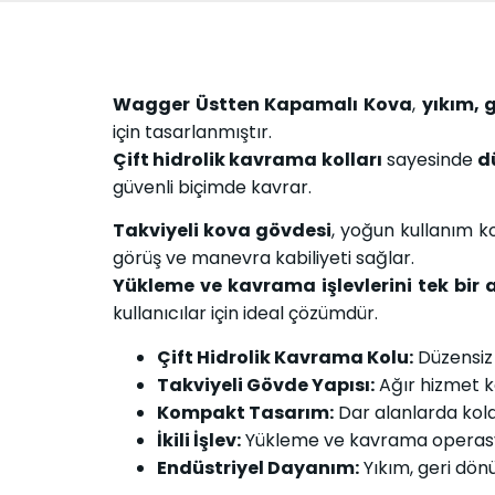
Wagger Üstten Kapamalı Kova
,
yıkım, 
için tasarlanmıştır.
Çift hidrolik kavrama kolları
sayesinde
d
güvenli biçimde kavrar.
Takviyeli kova gövdesi
, yoğun kullanım k
görüş ve manevra kabiliyeti sağlar.
Yükleme ve kavrama işlevlerini tek bir
kullanıcılar için ideal çözümdür.
Çift Hidrolik Kavrama Kolu:
Düzensiz
Takviyeli Gövde Yapısı:
Ağır hizmet k
Kompakt Tasarım:
Dar alanlarda kol
İkili İşlev:
Yükleme ve kavrama operasyo
Endüstriyel Dayanım:
Yıkım, geri dön