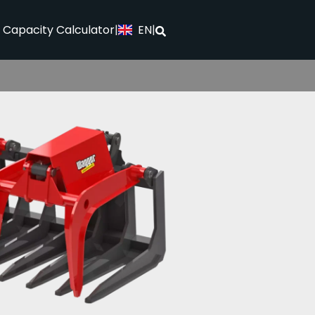
EN
l Capacity Calculator
|
|